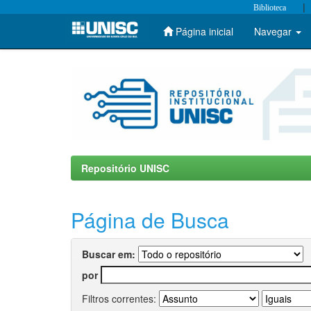
|
Biblioteca
Página inicial
Navegar
Skip
navigation
Repositório UNISC
Página de Busca
Buscar em:
por
Filtros correntes: