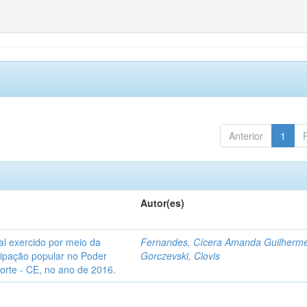
Anterior
1
Autor(es)
l exercido por meio da
Fernandes, Cícera Amanda Guilherm
icipação popular no Poder
Gorczevski, Clovis
Norte - CE, no ano de 2016.