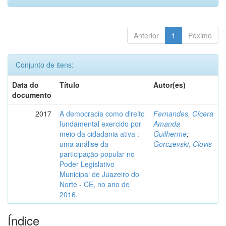
Anterior
1
Póximo
Conjunto de itens:
Data do
Título
Autor(es)
documento
2017
A democracia como direito
Fernandes, Cícera
fundamental exercido por
Amanda
meio da cidadania ativa :
Guilherme
;
uma análise da
Gorczevski, Clovis
participação popular no
Poder Legislativo
Municipal de Juazeiro do
Norte - CE, no ano de
2016.
Índice