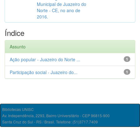
Municipal de Juazeiro do
Norte - CE, no ano de
2016.
Índice
Assunto
Ação popular - Juazeiro do Norte ...
1
Participação social - Juazeiro do...
1
Bibliotecas UNISC
Av. Independência, 2293, Bairro Universitário - CEP 96815-900
Santa Cruz do Sul - RS / Brasil. Telefone: (51)3717.7409