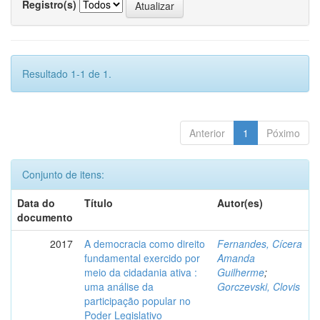
Registro(s)
Resultado 1-1 de 1.
Anterior
1
Póximo
Conjunto de itens:
Data do
Título
Autor(es)
documento
2017
A democracia como direito
Fernandes, Cícera
fundamental exercido por
Amanda
meio da cidadania ativa :
Guilherme
;
uma análise da
Gorczevski, Clovis
participação popular no
Poder Legislativo