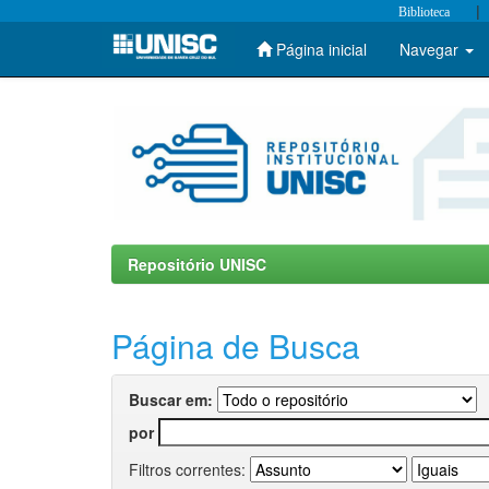
|
Biblioteca
Página inicial
Navegar
Skip
navigation
Repositório UNISC
Página de Busca
Buscar em:
por
Filtros correntes: