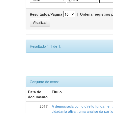
Resultados/Página
|
Ordenar registros 
Resultado 1-1 de 1.
Conjunto de itens:
Data do
Título
documento
2017
A democracia como direito fundamenta
cidadania ativa : uma análise da part