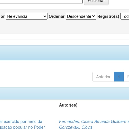
por
Ordenar
Registro(s)
Anterior
1
Autor(es)
l exercido por meio da
Fernandes, Cícera Amanda Guilherm
icipação popular no Poder
Gorczevski, Clovis