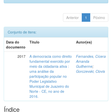
Anterior
1
Póximo
Conjunto de itens:
Data do
Título
Autor(es)
documento
2017
A democracia como direito
Fernandes, Cícera
fundamental exercido por
Amanda
meio da cidadania ativa :
Guilherme
;
uma análise da
Gorczevski, Clovis
participação popular no
Poder Legislativo
Municipal de Juazeiro do
Norte - CE, no ano de
2016.
Índice