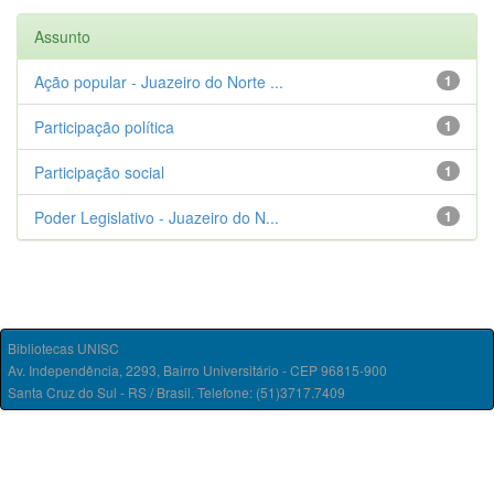
Assunto
Ação popular - Juazeiro do Norte ...
1
Participação política
1
Participação social
1
Poder Legislativo - Juazeiro do N...
1
Bibliotecas UNISC
Av. Independência, 2293, Bairro Universitário - CEP 96815-900
Santa Cruz do Sul - RS / Brasil. Telefone: (51)3717.7409