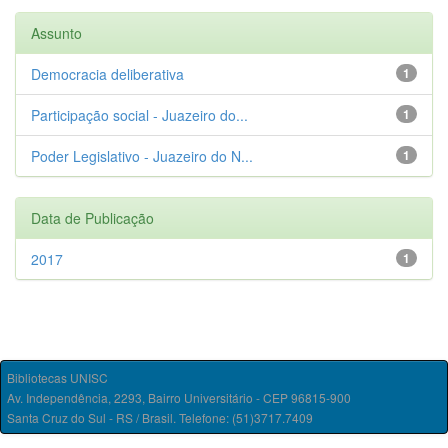
Assunto
Democracia deliberativa
1
Participação social - Juazeiro do...
1
Poder Legislativo - Juazeiro do N...
1
Data de Publicação
2017
1
Bibliotecas UNISC
Av. Independência, 2293, Bairro Universitário - CEP 96815-900
Santa Cruz do Sul - RS / Brasil. Telefone: (51)3717.7409