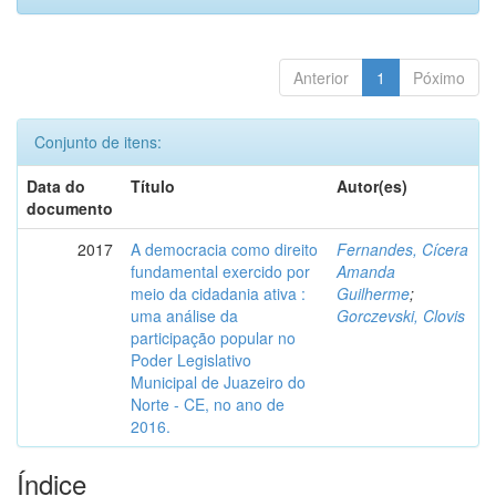
Anterior
1
Póximo
Conjunto de itens:
Data do
Título
Autor(es)
documento
2017
A democracia como direito
Fernandes, Cícera
fundamental exercido por
Amanda
meio da cidadania ativa :
Guilherme
;
uma análise da
Gorczevski, Clovis
participação popular no
Poder Legislativo
Municipal de Juazeiro do
Norte - CE, no ano de
2016.
Índice