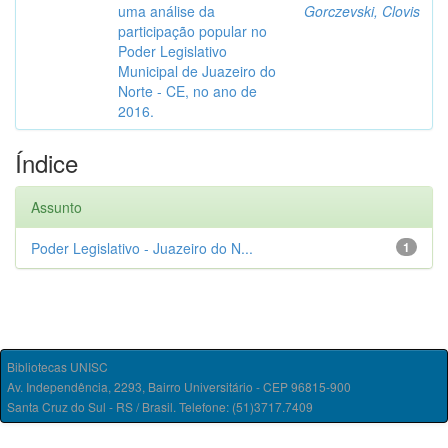
uma análise da
Gorczevski, Clovis
participação popular no
Poder Legislativo
Municipal de Juazeiro do
Norte - CE, no ano de
2016.
Índice
Assunto
Poder Legislativo - Juazeiro do N...
1
Bibliotecas UNISC
Av. Independência, 2293, Bairro Universitário - CEP 96815-900
Santa Cruz do Sul - RS / Brasil. Telefone: (51)3717.7409