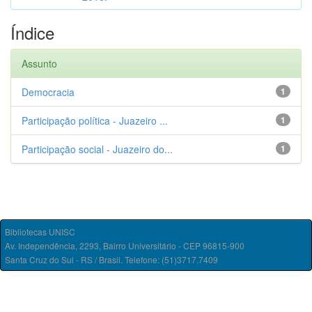
Índice
Assunto
Democracia
1
Participação política - Juazeiro ...
1
Participação social - Juazeiro do...
1
Bibliotecas UNISC
Av. Independência, 2293, Bairro Universitário - CEP 96815-900
Santa Cruz do Sul - RS / Brasil. Telefone: (51)3717.7409