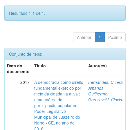
Resultado 1-1 de 1.
Anterior
1
Póximo
Conjunto de itens:
Data do
Título
Autor(es)
documento
2017
A democracia como direito
Fernandes, Cícera
fundamental exercido por
Amanda
meio da cidadania ativa :
Guilherme
;
uma análise da
Gorczevski, Clovis
participação popular no
Poder Legislativo
Municipal de Juazeiro do
Norte - CE, no ano de
2016.