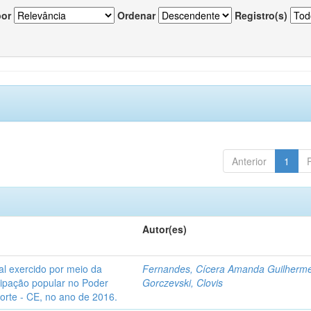
por
Ordenar
Registro(s)
Anterior
1
Autor(es)
l exercido por meio da
Fernandes, Cícera Amanda Guilherm
icipação popular no Poder
Gorczevski, Clovis
Norte - CE, no ano de 2016.