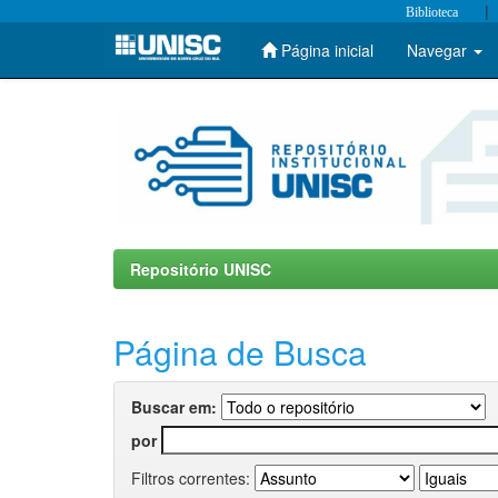
|
Biblioteca
Página inicial
Navegar
Skip
navigation
Repositório UNISC
Página de Busca
Buscar em:
por
Filtros correntes: