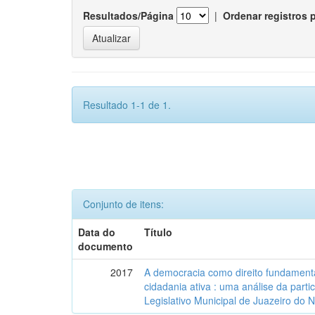
Resultados/Página
|
Ordenar registros 
Resultado 1-1 de 1.
Conjunto de itens:
Data do
Título
documento
2017
A democracia como direito fundamenta
cidadania ativa : uma análise da part
Legislativo Municipal de Juazeiro do 