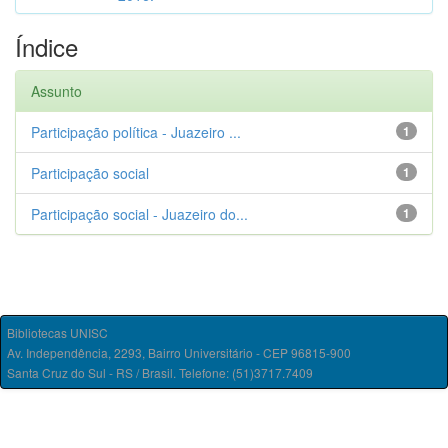
Índice
Assunto
Participação política - Juazeiro ...
1
Participação social
1
Participação social - Juazeiro do...
1
Bibliotecas UNISC
Av. Independência, 2293, Bairro Universitário - CEP 96815-900
Santa Cruz do Sul - RS / Brasil. Telefone: (51)3717.7409