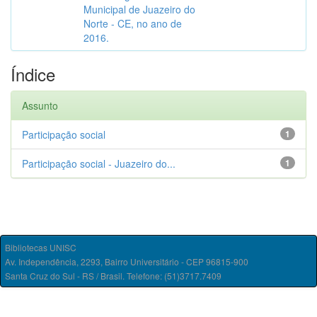
Municipal de Juazeiro do
Norte - CE, no ano de
2016.
Índice
Assunto
Participação social
1
Participação social - Juazeiro do...
1
Bibliotecas UNISC
Av. Independência, 2293, Bairro Universitário - CEP 96815-900
Santa Cruz do Sul - RS / Brasil. Telefone: (51)3717.7409