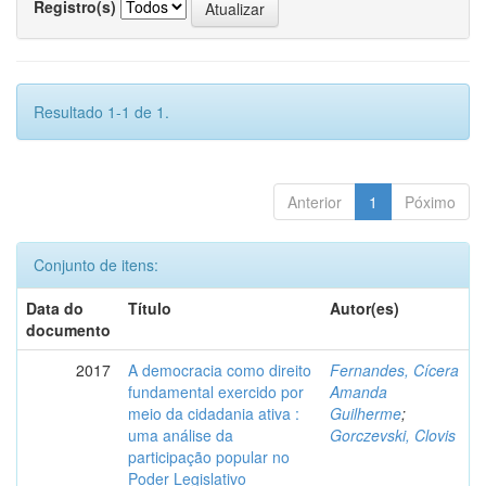
Registro(s)
Resultado 1-1 de 1.
Anterior
1
Póximo
Conjunto de itens:
Data do
Título
Autor(es)
documento
2017
A democracia como direito
Fernandes, Cícera
fundamental exercido por
Amanda
meio da cidadania ativa :
Guilherme
;
uma análise da
Gorczevski, Clovis
participação popular no
Poder Legislativo