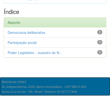
Índice
Assunto
Democracia deliberativa
1
Participação social
1
Poder Legislativo - Juazeiro do N...
1
Bibliotecas UNISC
Av. Independência, 2293, Bairro Universitário - CEP 96815-900
Santa Cruz do Sul - RS / Brasil. Telefone: (51)3717.7409