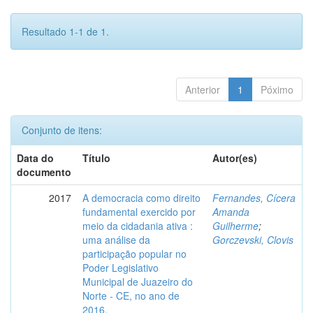
Resultado 1-1 de 1.
Anterior
1
Póximo
Conjunto de itens:
Data do
Título
Autor(es)
documento
2017
A democracia como direito
Fernandes, Cícera
fundamental exercido por
Amanda
meio da cidadania ativa :
Guilherme
;
uma análise da
Gorczevski, Clovis
participação popular no
Poder Legislativo
Municipal de Juazeiro do
Norte - CE, no ano de
2016.