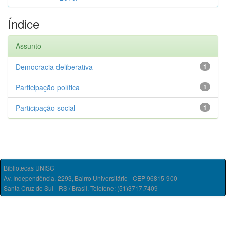
Índice
Assunto
Democracia deliberativa
1
Participação política
1
Participação social
1
Bibliotecas UNISC
Av. Independência, 2293, Bairro Universitário - CEP 96815-900
Santa Cruz do Sul - RS / Brasil. Telefone: (51)3717.7409