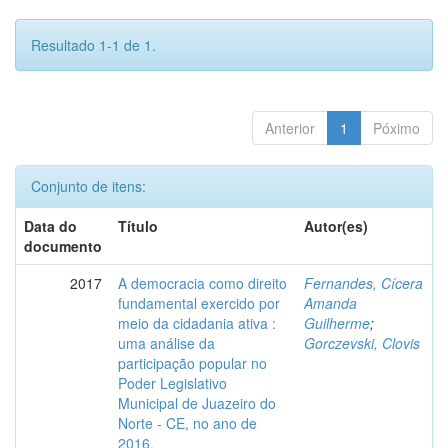
Resultado 1-1 de 1.
Anterior
1
Póximo
Conjunto de itens:
Data do
Título
Autor(es)
documento
2017
A democracia como direito
Fernandes, Cícera
fundamental exercido por
Amanda
meio da cidadania ativa :
Guilherme
;
uma análise da
Gorczevski, Clovis
participação popular no
Poder Legislativo
Municipal de Juazeiro do
Norte - CE, no ano de
2016.