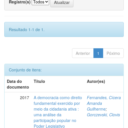
Registro(s)
Resultado 1-1 de 1.
Anterior
1
Póximo
Conjunto de itens:
Data do
Título
Autor(es)
documento
2017
A democracia como direito
Fernandes, Cícera
fundamental exercido por
Amanda
meio da cidadania ativa :
Guilherme
;
uma análise da
Gorczevski, Clovis
participação popular no
Poder Legislativo