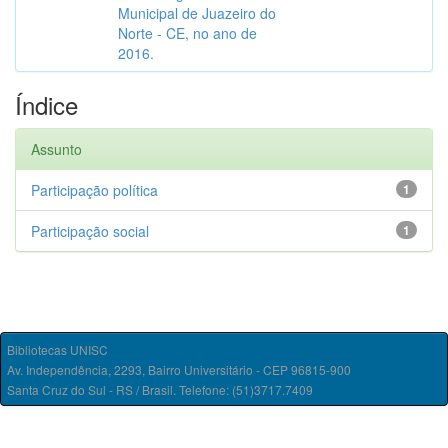
Municipal de Juazeiro do
Norte - CE, no ano de
2016.
Índice
Assunto
Participação política
1
Participação social
1
Bibliotecas UNISC
Av. Independência, 2293, Bairro Universitário - CEP 96815-900
Santa Cruz do Sul - RS / Brasil. Telefone: (51)3717.7409