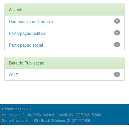
Assunto
Democracia deliberativa
1
Participação política
1
Participação social
1
Data de Publicação
2017
1
Bibliotecas UNISC
Av. Independência, 2293, Bairro Universitário - CEP 96815-900
Santa Cruz do Sul - RS / Brasil. Telefone: (51)3717.7409