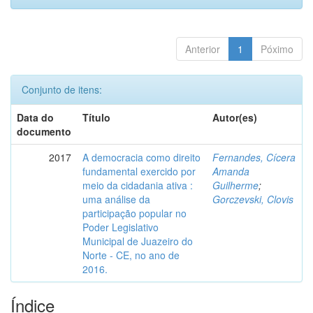
Anterior
1
Póximo
Conjunto de itens:
Data do
Título
Autor(es)
documento
2017
A democracia como direito
Fernandes, Cícera
fundamental exercido por
Amanda
meio da cidadania ativa :
Guilherme
;
uma análise da
Gorczevski, Clovis
participação popular no
Poder Legislativo
Municipal de Juazeiro do
Norte - CE, no ano de
2016.
Índice