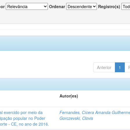
por
Ordenar
Registro(s)
Anterior
1
Autor(es)
l exercido por meio da
Fernandes, Cícera Amanda Guilherm
icipação popular no Poder
Gorczevski, Clovis
Norte - CE, no ano de 2016.