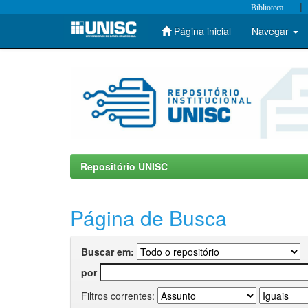
|
Biblioteca
Página inicial
Navegar
Skip
navigation
Repositório UNISC
Página de Busca
Buscar em:
por
Filtros correntes: