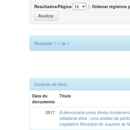
Resultados/Página
|
Ordenar registros 
Resultado 1-1 de 1.
Conjunto de itens:
Data do
Título
documento
2017
A democracia como direito fundamenta
cidadania ativa : uma análise da part
Legislativo Municipal de Juazeiro do 