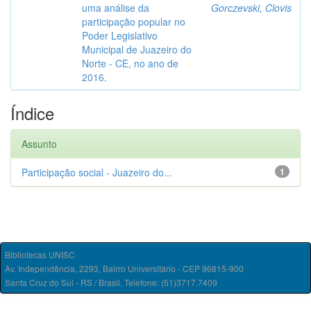
uma análise da
Gorczevski, Clovis
participação popular no
Poder Legislativo
Municipal de Juazeiro do
Norte - CE, no ano de
2016.
Índice
Assunto
Participação social - Juazeiro do...
1
Bibliotecas UNISC
Av. Independência, 2293, Bairro Universitário - CEP 96815-900
Santa Cruz do Sul - RS / Brasil. Telefone: (51)3717.7409