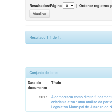
Resultados/Página
|
Ordenar registros 
Resultado 1-1 de 1.
Conjunto de itens:
Data do
Título
documento
2017
A democracia como direito fundamenta
cidadania ativa : uma análise da part
Legislativo Municipal de Juazeiro do 