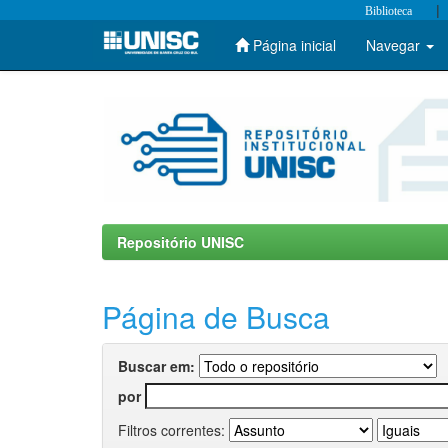
|
Biblioteca
Página inicial
Navegar
Skip
navigation
Repositório UNISC
Página de Busca
Buscar em:
por
Filtros correntes: