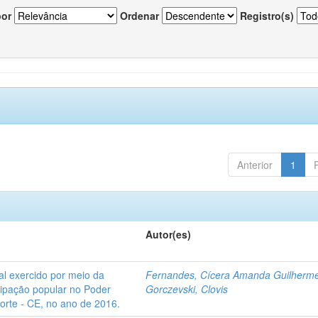
por
Ordenar
Registro(s)
Anterior
1
Autor(es)
l exercido por meio da
Fernandes, Cícera Amanda Guilherm
icipação popular no Poder
Gorczevski, Clovis
Norte - CE, no ano de 2016.