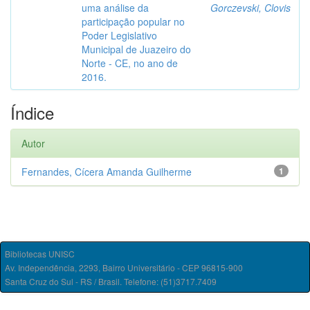
uma análise da
Gorczevski, Clovis
participação popular no
Poder Legislativo
Municipal de Juazeiro do
Norte - CE, no ano de
2016.
Índice
Autor
Fernandes, Cícera Amanda Guilherme
1
Bibliotecas UNISC
Av. Independência, 2293, Bairro Universitário - CEP 96815-900
Santa Cruz do Sul - RS / Brasil. Telefone: (51)3717.7409