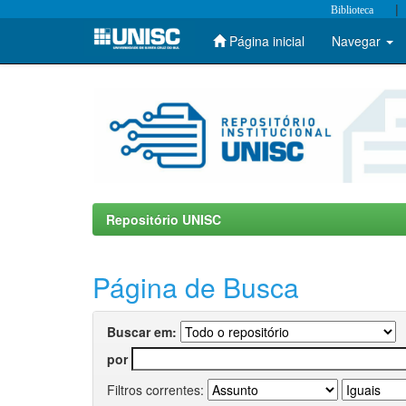
|
Biblioteca
Página inicial
Navegar
Skip
navigation
Repositório UNISC
Página de Busca
Buscar em:
por
Filtros correntes: