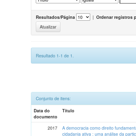
Resultados/Página
|
Ordenar registros 
Resultado 1-1 de 1.
Conjunto de itens:
Data do
Título
documento
2017
A democracia como direito fundamenta
cidadania ativa : uma análise da part