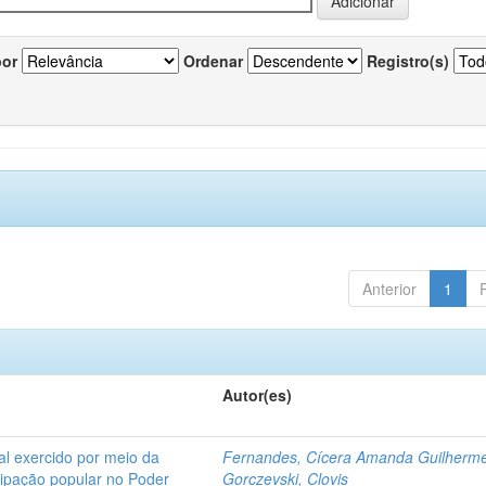
por
Ordenar
Registro(s)
Anterior
1
Autor(es)
l exercido por meio da
Fernandes, Cícera Amanda Guilherm
icipação popular no Poder
Gorczevski, Clovis