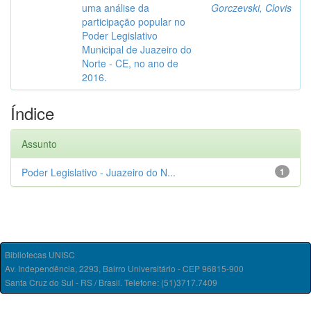
uma análise da
Gorczevski, Clovis
participação popular no
Poder Legislativo
Municipal de Juazeiro do
Norte - CE, no ano de
2016.
Índice
Assunto
Poder Legislativo - Juazeiro do N...
1
Bibliotecas UNISC
Av. Independência, 2293, Bairro Universitário - CEP 96815-900
Santa Cruz do Sul - RS / Brasil. Telefone: (51)3717.7409