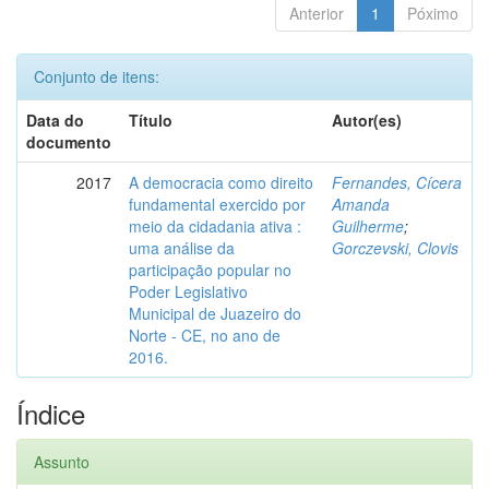
Anterior
1
Póximo
Conjunto de itens:
Data do
Título
Autor(es)
documento
2017
A democracia como direito
Fernandes, Cícera
fundamental exercido por
Amanda
meio da cidadania ativa :
Guilherme
;
uma análise da
Gorczevski, Clovis
participação popular no
Poder Legislativo
Municipal de Juazeiro do
Norte - CE, no ano de
2016.
Índice
Assunto