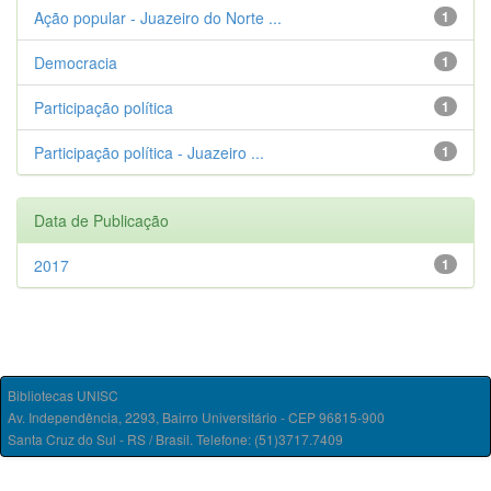
Ação popular - Juazeiro do Norte ...
1
Democracia
1
Participação política
1
Participação política - Juazeiro ...
1
Data de Publicação
2017
1
Bibliotecas UNISC
Av. Independência, 2293, Bairro Universitário - CEP 96815-900
Santa Cruz do Sul - RS / Brasil. Telefone: (51)3717.7409