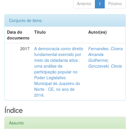
Anterior
1
Póximo
Conjunto de itens:
Data do
Título
Autor(es)
documento
2017
A democracia como direito
Fernandes, Cícera
fundamental exercido por
Amanda
meio da cidadania ativa :
Guilherme
;
uma análise da
Gorczevski, Clovis
participação popular no
Poder Legislativo
Municipal de Juazeiro do
Norte - CE, no ano de
2016.
Índice
Assunto