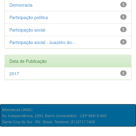
Democracia
1
Participação política
1
Participação social
1
Participação social - Juazeiro do...
1
Data de Publicação
2017
1
Bibliotecas UNISC
Av. Independência, 2293, Bairro Universitário - CEP 96815-900
Santa Cruz do Sul - RS / Brasil. Telefone: (51)3717.7409