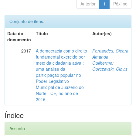
Anterior
1
Póximo
Conjunto de itens:
Data do
Título
Autor(es)
documento
2017
A democracia como direito
Fernandes, Cícera
fundamental exercido por
Amanda
meio da cidadania ativa :
Guilherme
;
uma análise da
Gorczevski, Clovis
participação popular no
Poder Legislativo
Municipal de Juazeiro do
Norte - CE, no ano de
2016.
Índice
Assunto