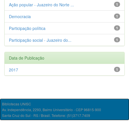
Ação popular - Juazeiro do Norte ...
1
Democracia
1
Participação política
1
Participação social - Juazeiro do...
1
Data de Publicação
2017
1
Bibliotecas UNISC
Av. Independência, 2293, Bairro Universitário - CEP 96815-900
Santa Cruz do Sul - RS / Brasil. Telefone: (51)3717.7409