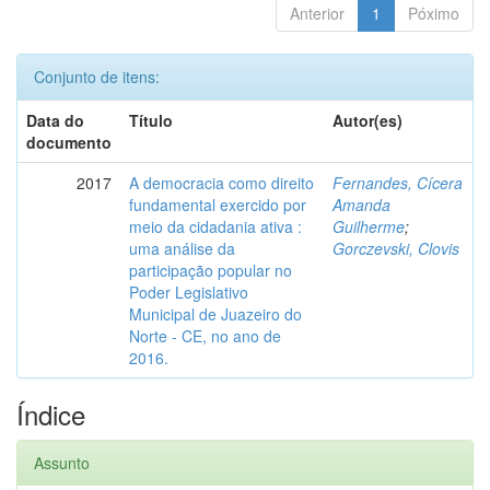
Anterior
1
Póximo
Conjunto de itens:
Data do
Título
Autor(es)
documento
2017
A democracia como direito
Fernandes, Cícera
fundamental exercido por
Amanda
meio da cidadania ativa :
Guilherme
;
uma análise da
Gorczevski, Clovis
participação popular no
Poder Legislativo
Municipal de Juazeiro do
Norte - CE, no ano de
2016.
Índice
Assunto