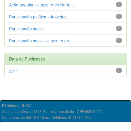
Ação popular - Juazeiro do Norte ...
1
Participação política - Juazeiro ...
1
Participação social
1
Participação social - Juazeiro do...
1
Data de Publicação
2017
1
Bibliotecas UNISC
Av. Independência, 2293, Bairro Universitário - CEP 96815-900
Santa Cruz do Sul - RS / Brasil. Telefone: (51)3717.7409