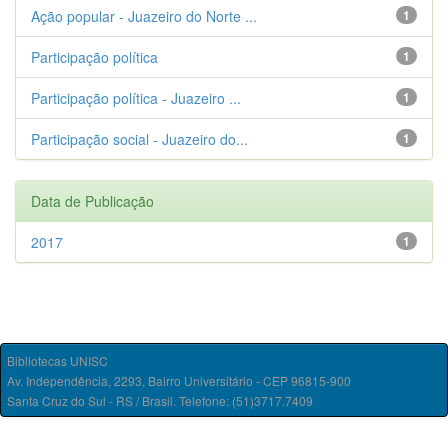
Ação popular - Juazeiro do Norte ...
1
Participação política
1
Participação política - Juazeiro ...
1
Participação social - Juazeiro do...
1
Data de Publicação
2017
1
Bibliotecas UNISC
Av. Independência, 2293, Bairro Universitário - CEP 96815-900
Santa Cruz do Sul - RS / Brasil. Telefone: (51)3717.7409