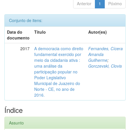
Anterior
1
Póximo
Conjunto de itens:
Data do
Título
Autor(es)
documento
2017
A democracia como direito
Fernandes, Cícera
fundamental exercido por
Amanda
meio da cidadania ativa :
Guilherme
;
uma análise da
Gorczevski, Clovis
participação popular no
Poder Legislativo
Municipal de Juazeiro do
Norte - CE, no ano de
2016.
Índice
Assunto