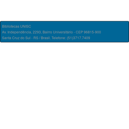
Bibliotecas UNISC
Av. Independência, 2293, Bairro Universitário - CEP 96815-900
Santa Cruz do Sul - RS / Brasil. Telefone: (51)3717.7409