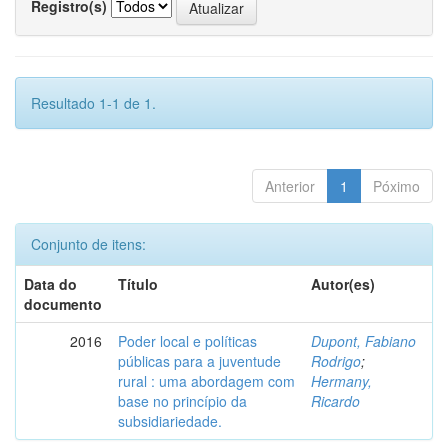
Registro(s)
Resultado 1-1 de 1.
Anterior
1
Póximo
Conjunto de itens:
Data do
Título
Autor(es)
documento
2016
Poder local e políticas
Dupont, Fabiano
públicas para a juventude
Rodrigo
;
rural : uma abordagem com
Hermany,
base no princípio da
Ricardo
subsidiariedade.