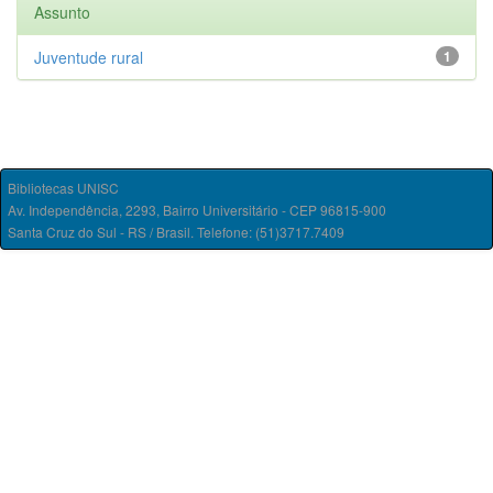
Assunto
Juventude rural
1
Bibliotecas UNISC
Av. Independência, 2293, Bairro Universitário - CEP 96815-900
Santa Cruz do Sul - RS / Brasil. Telefone: (51)3717.7409