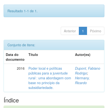
Resultado 1-1 de 1.
Anterior
1
Póximo
Conjunto de itens:
Data do
Título
Autor(es)
documento
2016
Poder local e políticas
Dupont, Fabiano
públicas para a juventude
Rodrigo
;
rural : uma abordagem com
Hermany,
base no princípio da
Ricardo
subsidiariedade.
Índice