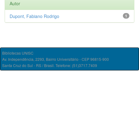
Autor
Dupont, Fabiano Rodrigo
1
Bibliotecas UNISC
Av. Independência, 2293, Bairro Universitário - CEP 96815-900
Santa Cruz do Sul - RS / Brasil. Telefone: (51)3717.7409