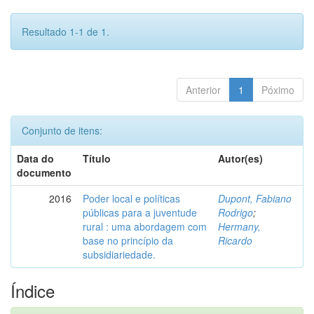
Resultado 1-1 de 1.
Anterior
1
Póximo
Conjunto de itens:
Data do
Título
Autor(es)
documento
2016
Poder local e políticas
Dupont, Fabiano
públicas para a juventude
Rodrigo
;
rural : uma abordagem com
Hermany,
base no princípio da
Ricardo
subsidiariedade.
Índice