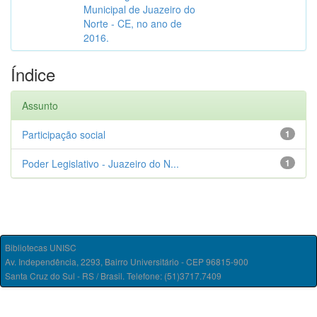
Municipal de Juazeiro do
Norte - CE, no ano de
2016.
Índice
Assunto
Participação social
1
Poder Legislativo - Juazeiro do N...
1
Bibliotecas UNISC
Av. Independência, 2293, Bairro Universitário - CEP 96815-900
Santa Cruz do Sul - RS / Brasil. Telefone: (51)3717.7409