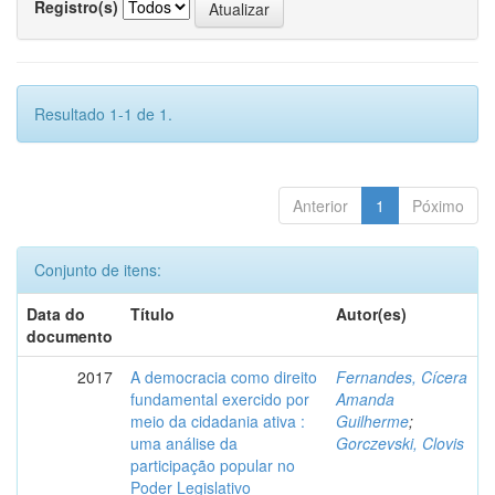
Registro(s)
Resultado 1-1 de 1.
Anterior
1
Póximo
Conjunto de itens:
Data do
Título
Autor(es)
documento
2017
A democracia como direito
Fernandes, Cícera
fundamental exercido por
Amanda
meio da cidadania ativa :
Guilherme
;
uma análise da
Gorczevski, Clovis
participação popular no
Poder Legislativo