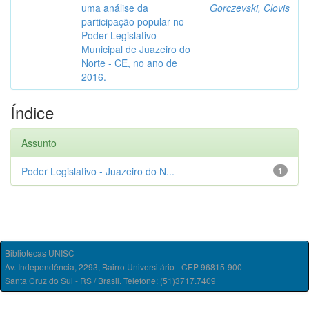
uma análise da
Gorczevski, Clovis
participação popular no
Poder Legislativo
Municipal de Juazeiro do
Norte - CE, no ano de
2016.
Índice
Assunto
Poder Legislativo - Juazeiro do N...
1
Bibliotecas UNISC
Av. Independência, 2293, Bairro Universitário - CEP 96815-900
Santa Cruz do Sul - RS / Brasil. Telefone: (51)3717.7409