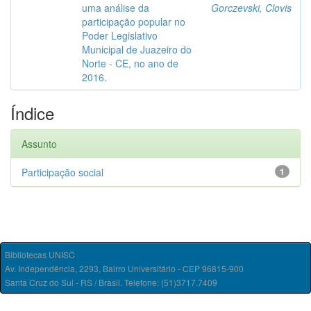
uma análise da
Gorczevski, Clovis
participação popular no
Poder Legislativo
Municipal de Juazeiro do
Norte - CE, no ano de
2016.
Índice
Assunto
Participação social
1
Bibliotecas UNISC
Av. Independência, 2293, Bairro Universitário - CEP 96815-900
Santa Cruz do Sul - RS / Brasil. Telefone: (51)3717.7409