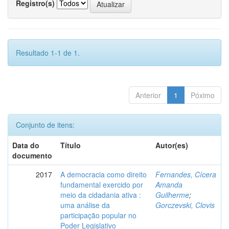
Registro(s)
Resultado 1-1 de 1.
Anterior
1
Póximo
Conjunto de itens:
Data do
Título
Autor(es)
documento
2017
A democracia como direito
Fernandes, Cícera
fundamental exercido por
Amanda
meio da cidadania ativa :
Guilherme
;
uma análise da
Gorczevski, Clovis
participação popular no
Poder Legislativo