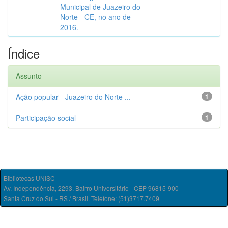
Municipal de Juazeiro do
Norte - CE, no ano de
2016.
Índice
Assunto
Ação popular - Juazeiro do Norte ...
1
Participação social
1
Bibliotecas UNISC
Av. Independência, 2293, Bairro Universitário - CEP 96815-900
Santa Cruz do Sul - RS / Brasil. Telefone: (51)3717.7409