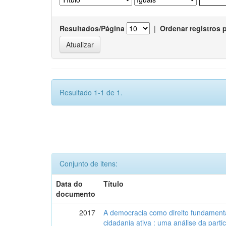
Resultados/Página
|
Ordenar registros 
Resultado 1-1 de 1.
Conjunto de itens:
Data do
Título
documento
2017
A democracia como direito fundamenta
cidadania ativa : uma análise da part