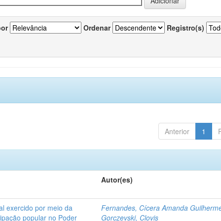
por
Ordenar
Registro(s)
Anterior
1
Autor(es)
l exercido por meio da
Fernandes, Cícera Amanda Guilherm
icipação popular no Poder
Gorczevski, Clovis