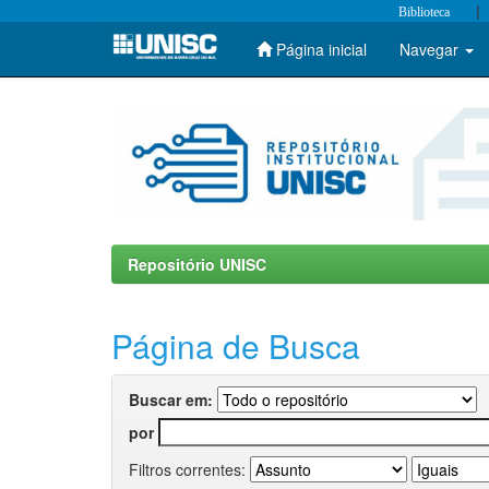
|
Biblioteca
Página inicial
Navegar
Skip
navigation
Repositório UNISC
Página de Busca
Buscar em:
por
Filtros correntes: