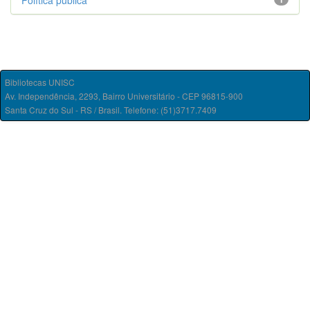
Política pública
Bibliotecas UNISC
Av. Independência, 2293, Bairro Universitário - CEP 96815-900
Santa Cruz do Sul - RS / Brasil. Telefone: (51)3717.7409