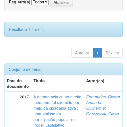
Registro(s)
Resultado 1-1 de 1.
Anterior
1
Póximo
Conjunto de itens:
Data do
Título
Autor(es)
documento
2017
A democracia como direito
Fernandes, Cícera
fundamental exercido por
Amanda
meio da cidadania ativa :
Guilherme
;
uma análise da
Gorczevski, Clovis
participação popular no
Poder Legislativo