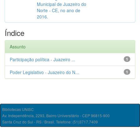
Municipal de Juazeiro do
Norte - CE, no ano de
2016.
Índice
Assunto
Participação política - Juazeiro ...
1
Poder Legislativo - Juazeiro do N...
1
Bibliotecas UNISC
Av. Independência, 2293, Bairro Universitário - CEP 96815-900
Santa Cruz do Sul - RS / Brasil. Telefone: (51)3717.7409