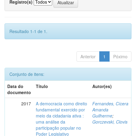
Registro(s)
Resultado 1-1 de 1.
Anterior
1
Póximo
Conjunto de itens:
Data do
Título
Autor(es)
documento
2017
A democracia como direito
Fernandes, Cícera
fundamental exercido por
Amanda
meio da cidadania ativa :
Guilherme
;
uma análise da
Gorczevski, Clovis
participação popular no
Poder Legislativo