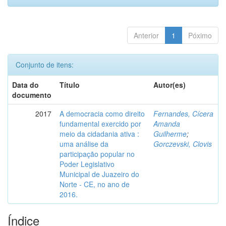
Anterior
1
Póximo
Conjunto de itens:
Data do
Título
Autor(es)
documento
2017
A democracia como direito
Fernandes, Cícera
fundamental exercido por
Amanda
meio da cidadania ativa :
Guilherme
;
uma análise da
Gorczevski, Clovis
participação popular no
Poder Legislativo
Municipal de Juazeiro do
Norte - CE, no ano de
2016.
Índice