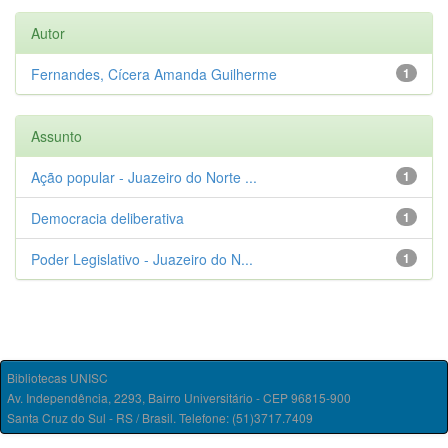
Autor
Fernandes, Cícera Amanda Guilherme
1
Assunto
Ação popular - Juazeiro do Norte ...
1
Democracia deliberativa
1
Poder Legislativo - Juazeiro do N...
1
Bibliotecas UNISC
Av. Independência, 2293, Bairro Universitário - CEP 96815-900
Santa Cruz do Sul - RS / Brasil. Telefone: (51)3717.7409