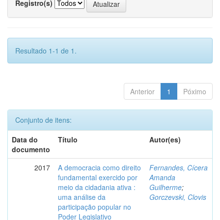
Registro(s)
Resultado 1-1 de 1.
Anterior
1
Póximo
Conjunto de itens:
Data do
Título
Autor(es)
documento
2017
A democracia como direito
Fernandes, Cícera
fundamental exercido por
Amanda
meio da cidadania ativa :
Guilherme
;
uma análise da
Gorczevski, Clovis
participação popular no
Poder Legislativo