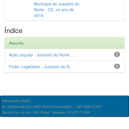
Municipal de Juazeiro do
Norte - CE, no ano de
2016.
Índice
Assunto
Ação popular - Juazeiro do Norte ...
1
Poder Legislativo - Juazeiro do N...
1
Bibliotecas UNISC
Av. Independência, 2293, Bairro Universitário - CEP 96815-900
Santa Cruz do Sul - RS / Brasil. Telefone: (51)3717.7409