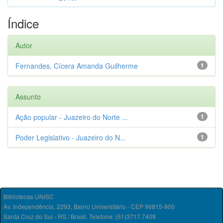
Índice
Autor
Fernandes, Cícera Amanda Guilherme
1
Assunto
Ação popular - Juazeiro do Norte ...
1
Poder Legislativo - Juazeiro do N...
1
Bibliotecas UNISC
Av. Independência, 2293, Bairro Universitário - CEP 96815-900
Santa Cruz do Sul - RS / Brasil. Telefone: (51)3717.7409