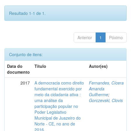
Resultado 1-1 de 1.
Anterior
1
Póximo
Conjunto de itens:
Data do
Título
Autor(es)
documento
2017
A democracia como direito
Fernandes, Cícera
fundamental exercido por
Amanda
meio da cidadania ativa :
Guilherme
;
uma análise da
Gorczevski, Clovis
participação popular no
Poder Legislativo
Municipal de Juazeiro do
Norte - CE, no ano de
2016.