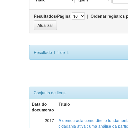
Resultados/Página
|
Ordenar registros 
Resultado 1-1 de 1.
Conjunto de itens:
Data do
Título
documento
2017
A democracia como direito fundamenta
cidadania ativa : uma análise da part