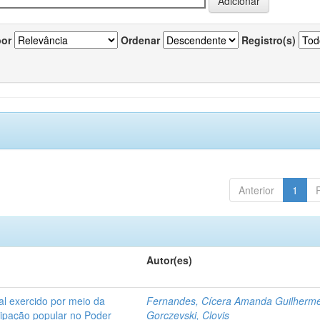
por
Ordenar
Registro(s)
Anterior
1
Autor(es)
l exercido por meio da
Fernandes, Cícera Amanda Guilherm
icipação popular no Poder
Gorczevski, Clovis