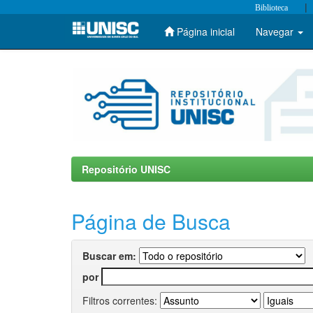
|
Biblioteca
Página inicial
Navegar
Skip
navigation
Repositório UNISC
Página de Busca
Buscar em:
por
Filtros correntes: