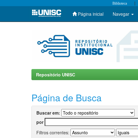
|
Biblioteca
Página inicial
Navegar
Skip
navigation
Repositório UNISC
Página de Busca
Buscar em:
por
Filtros correntes: