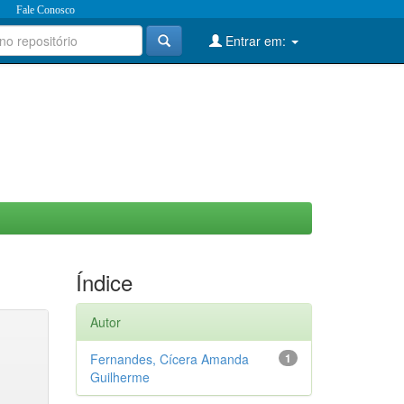
Fale Conosco
Entrar em:
Índice
Autor
Fernandes, Cícera Amanda
1
Guilherme