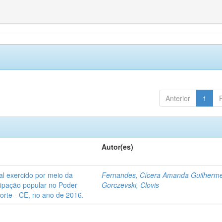
Anterior
1
Autor(es)
l exercido por meio da
Fernandes, Cícera Amanda Guilherm
icipação popular no Poder
Gorczevski, Clovis
Norte - CE, no ano de 2016.