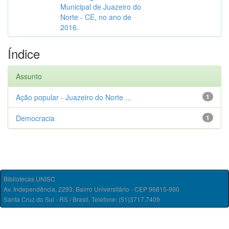
Municipal de Juazeiro do
Norte - CE, no ano de
2016.
Índice
Assunto
Ação popular - Juazeiro do Norte ...
1
Democracia
1
Bibliotecas UNISC
Av. Independência, 2293, Bairro Universitário - CEP 96815-900
Santa Cruz do Sul - RS / Brasil. Telefone: (51)3717.7409