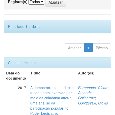
Registro(s)
Resultado 1-1 de 1.
Anterior
1
Póximo
Conjunto de itens:
Data do
Título
Autor(es)
documento
2017
A democracia como direito
Fernandes, Cícera
fundamental exercido por
Amanda
meio da cidadania ativa :
Guilherme
;
uma análise da
Gorczevski, Clovis
participação popular no
Poder Legislativo