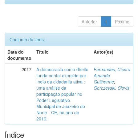
Anterior
1
Póximo
Conjunto de itens:
Data do
Título
Autor(es)
documento
2017
A democracia como direito
Fernandes, Cícera
fundamental exercido por
Amanda
meio da cidadania ativa :
Guilherme
;
uma análise da
Gorczevski, Clovis
participação popular no
Poder Legislativo
Municipal de Juazeiro do
Norte - CE, no ano de
2016.
Índice