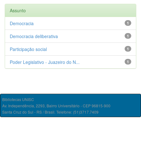
Assunto
Democracia
1
Democracia deliberativa
1
Participação social
1
Poder Legislativo - Juazeiro do N...
1
Bibliotecas UNISC
Av. Independência, 2293, Bairro Universitário - CEP 96815-900
Santa Cruz do Sul - RS / Brasil. Telefone: (51)3717.7409