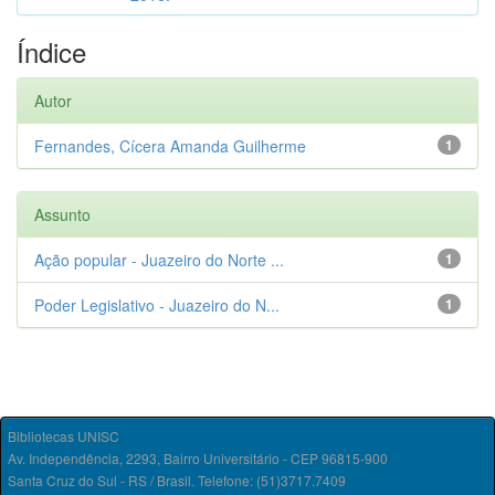
Índice
Autor
Fernandes, Cícera Amanda Guilherme
1
Assunto
Ação popular - Juazeiro do Norte ...
1
Poder Legislativo - Juazeiro do N...
1
Bibliotecas UNISC
Av. Independência, 2293, Bairro Universitário - CEP 96815-900
Santa Cruz do Sul - RS / Brasil. Telefone: (51)3717.7409