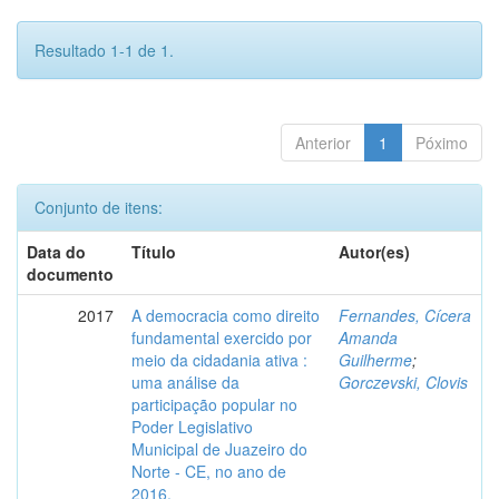
Resultado 1-1 de 1.
Anterior
1
Póximo
Conjunto de itens:
Data do
Título
Autor(es)
documento
2017
A democracia como direito
Fernandes, Cícera
fundamental exercido por
Amanda
meio da cidadania ativa :
Guilherme
;
uma análise da
Gorczevski, Clovis
participação popular no
Poder Legislativo
Municipal de Juazeiro do
Norte - CE, no ano de
2016.