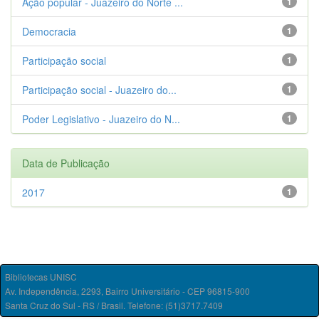
Ação popular - Juazeiro do Norte ...
1
Democracia
1
Participação social
1
Participação social - Juazeiro do...
1
Poder Legislativo - Juazeiro do N...
1
Data de Publicação
2017
1
Bibliotecas UNISC
Av. Independência, 2293, Bairro Universitário - CEP 96815-900
Santa Cruz do Sul - RS / Brasil. Telefone: (51)3717.7409