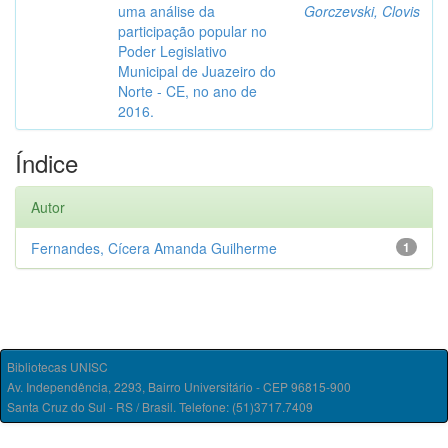
uma análise da
Gorczevski, Clovis
participação popular no
Poder Legislativo
Municipal de Juazeiro do
Norte - CE, no ano de
2016.
Índice
Autor
Fernandes, Cícera Amanda Guilherme
1
Bibliotecas UNISC
Av. Independência, 2293, Bairro Universitário - CEP 96815-900
Santa Cruz do Sul - RS / Brasil. Telefone: (51)3717.7409