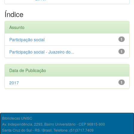
Índice
Assunto
Participação social
1
Participação social - Juazeiro do...
1
Data de Publicação
2017
1
Bibliotecas UNISC
Av. Independência, 2293, Bairro Universitário - CEP 96815-900
Santa Cruz do Sul - RS / Brasil. Telefone: (51)3717.7409