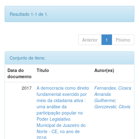
Resultado 1-1 de 1.
Anterior
1
Póximo
Conjunto de itens:
Data do
Título
Autor(es)
documento
2017
A democracia como direito
Fernandes, Cícera
fundamental exercido por
Amanda
meio da cidadania ativa :
Guilherme
;
uma análise da
Gorczevski, Clovis
participação popular no
Poder Legislativo
Municipal de Juazeiro do
Norte - CE, no ano de
2016.