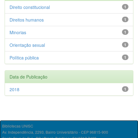
Direito constitucional
1
Direitos humanos
1
Minorias
1
Orientação sexual
1
Política pública
1
Data de Publicação
2018
1
Bibliotecas UNISC
Av. Independência, 2293, Bairro Universitário - CEP 96815-900