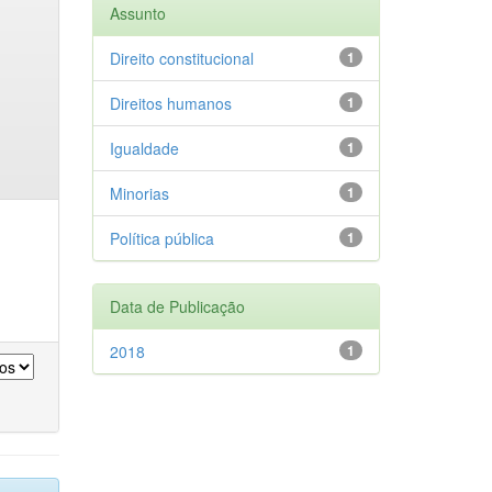
Assunto
Direito constitucional
1
Direitos humanos
1
Igualdade
1
Minorias
1
Política pública
1
Data de Publicação
2018
1