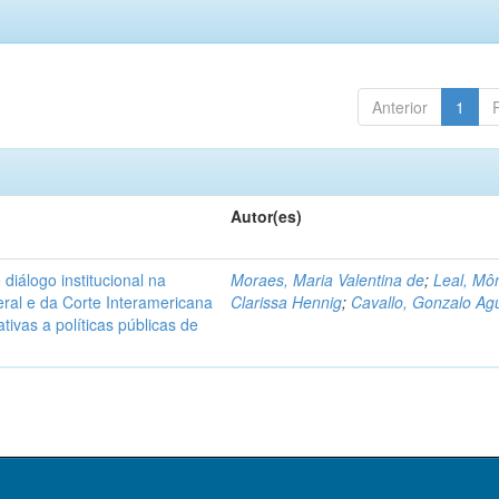
Anterior
1
Autor(es)
diálogo institucional na
Moraes, Maria Valentina de
;
Leal, Mô
ral e da Corte Interamericana
Clarissa Hennig
;
Cavallo, Gonzalo Agu
ivas a políticas públicas de