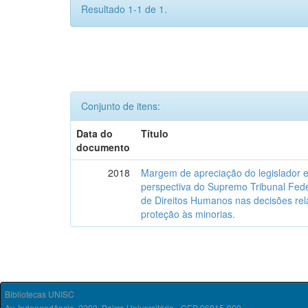
Resultado 1-1 de 1.
Conjunto de itens:
Data do
Título
documento
2018
Margem de apreciação do legislador e 
perspectiva do Supremo Tribunal Fede
de Direitos Humanos nas decisões relat
proteção às minorias.
Bibliotecas UNISC
Av. Independência, 2293, Bairro Universitário - CEP 96815-900