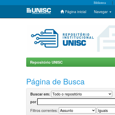
|
Biblioteca
Página inicial
Navegar
Skip
navigation
Repositório UNISC
Página de Busca
Buscar em:
por
Filtros correntes: